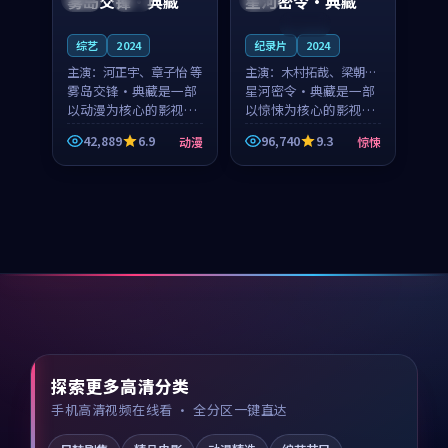
雾岛交锋·典藏
星河密令·典藏
连载中
综艺
2024
纪录片
2024
主演：
河正宇、章子怡 等
主演：
木村拓哉、梁朝伟
雾岛交锋·典藏是一部
等
星河密令·典藏是一部
以动漫为核心的影视作
以惊悚为核心的影视作
品，围绕危机、反转与
品，围绕危机、反转与
42,889
6.9
96,740
9.3
动漫
惊悚
人物成长展开，整体节
人物成长展开，整体节
奏紧凑，值得推荐观
奏紧凑，值得推荐观
看。
看。
探索更多高清分类
手机高清视频在线看 · 全分区一键直达