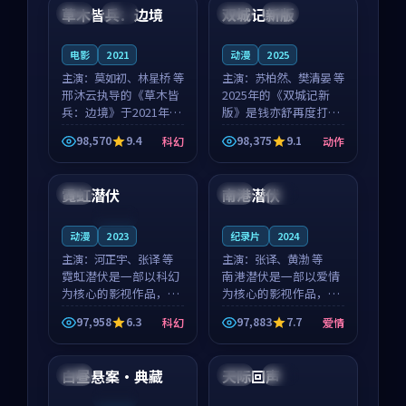
沈意林的对手戏自然克
领衔，高若初担任重要
草木皆兵：边境
双城记新版
泰国
独播
中国
独播
制，让整部影片在悬
角色，戚南柯的叙事
念...
节...
电影
2021
动漫
2025
主演：
莫如初、林星桥 等
主演：
苏柏然、樊清晏 等
邢沐云执导的《草木皆
2025年的《双城记新
兵：边境》于2021年面
版》是钱亦舒再度打磨
世，泰国的城市气质与
的动作佳作。中国大陆
98,570
9.4
98,375
9.1
科幻
动作
校园青春的人物心境共
的取景与沙漠探险的氛
99:38
99:53
同构筑了影片基调。莫
围相互成就，苏柏然与
如初、林星桥用细腻的
樊清晏的对手戏自然克
霓虹潜伏
南港潜伏
中国
日本
杜比
表演撑起整部科幻电
制，让整部影片在悬念
影...
与...
连载中
动漫
2023
纪录片
2024
主演：
河正宇、张译 等
主演：
张译、黄渤 等
霓虹潜伏是一部以科幻
南港潜伏是一部以爱情
为核心的影视作品，围
为核心的影视作品，围
绕危机、反转与人物成
绕危机、反转与人物成
97,958
6.3
97,883
7.7
科幻
爱情
长展开，整体节奏紧
长展开，整体节奏紧
96:21
99:17
凑，值得推荐观看。
凑，值得推荐观看。
白昼悬案·典藏
天际回声
中国
英国
独播
连载中