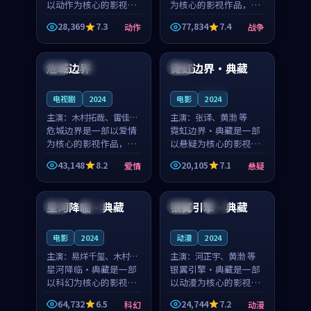
以动作为核心的影视作
为核心的影视作品，围
品，围绕危机、反转与
绕危机、反转与人物成
28,369
7.3
77,834
7.4
动作
战争
人物成长展开，整体节
长展开，整体节奏紧
99:55
99:54
奏紧凑，值得推荐观
凑，值得推荐观看。
看。
危城边界
霓虹边界·典藏
英国
院线
中国
连载中
电视剧
2024
电影
2024
主演：
木村拓哉、雷佳音
主演：
张译、黄渤 等
等
危城边界是一部以爱情
霓虹边界·典藏是一部
为核心的影视作品，围
以悬疑为核心的影视作
绕危机、反转与人物成
品，围绕危机、反转与
43,148
8.2
20,105
7.1
爱情
悬疑
长展开，整体节奏紧
人物成长展开，整体节
99:04
99:05
凑，值得推荐观看。
奏紧凑，值得推荐观
看。
星河降临·典藏
银翼引擎·典藏
中国
独播
中国
热播
电影
2024
动漫
2024
主演：
易烊千玺、木村拓
主演：
河正宇、黄渤 等
哉 等
星河降临·典藏是一部
银翼引擎·典藏是一部
以科幻为核心的影视作
以动漫为核心的影视作
品，围绕危机、反转与
品，围绕危机、反转与
64,732
6.5
24,744
7.2
科幻
动漫
人物成长展开，整体节
人物成长展开，整体节