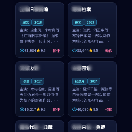
合作演出，影片在情感
纠葛，爱情元素贯穿始
江南旧事新编
寒锋档案
日本
院线
中国
层次与现实质感之间
终，节奏稳健而富有张
游...
力，...
连载中
综艺
2018
综艺
2023
主演：
应南风、李宥真 等
主演：
沈腾、河正宇 等
《江南旧事新编》由邵
寒锋档案是一部以动作
景明执导，应南风、李
为核心的影视作品，围
宥真领衔主演，是一部
绕危机、反转与人物成
81,984
9.5
38,644
9.5
惊悚
动作
2018年上映的日本惊悚
长展开，整体节奏紧
99:28
99:47
综艺。影片以邻里温情
凑，值得推荐观看。
为切入，呈现一段从初
天际边界
白昼围猎
美国
杜比
英国
4K
遇到告别都浸着真实
情...
动漫
2017
纪录片
2024
主演：
木村拓哉、周迅 等
主演：
易烊千玺、黄渤 等
天际边界是一部以惊悚
白昼围猎是一部以惊悚
为核心的影视作品，围
为核心的影视作品，围
绕危机、反转与人物成
绕危机、反转与人物成
16,217
9.5
40,090
9.5
惊悚
惊悚
长展开，整体节奏紧
长展开，整体节奏紧
93:29
99:11
凑，值得推荐观看。
凑，值得推荐观看。
雾岛代码·典藏
失控来信·典藏
韩国
完结
中国
院线