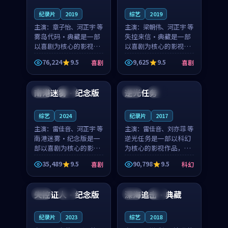
纪录片
2019
综艺
2019
主演：
章子怡、河正宇 等
主演：
梁朝伟、河正宇 等
雾岛代码·典藏是一部
失控来信·典藏是一部
以喜剧为核心的影视作
以喜剧为核心的影视作
品，围绕危机、反转与
品，围绕危机、反转与
76,224
9.5
9,625
9.5
喜剧
喜剧
人物成长展开，整体节
人物成长展开，整体节
99:30
99:09
奏紧凑，值得推荐观
奏紧凑，值得推荐观
看。
看。
南港迷雾·纪念版
逆光任务
中国
杜比
英国
独播
综艺
2024
纪录片
2017
主演：
雷佳音、河正宇 等
主演：
雷佳音、刘亦菲 等
南港迷雾·纪念版是一
逆光任务是一部以科幻
部以喜剧为核心的影视
为核心的影视作品，围
作品，围绕危机、反转
绕危机、反转与人物成
35,489
9.5
90,798
9.5
喜剧
科幻
与人物成长展开，整体
长展开，整体节奏紧
99:12
99:49
节奏紧凑，值得推荐观
凑，值得推荐观看。
看。
失控证人·纪念版
深海追击·典藏
泰国
高分
中国
完结
纪录片
2023
综艺
2018