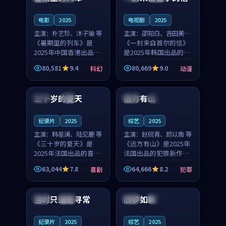
之...
与...
电影
2025
电视剧
2025
主演：
朴艺珍、沐子瑜 等
主演：
邵知白、吉田美琴
《暑期里的列车》是
等
《一封来自首尔的信》
2025年中国香港出品的
是2025年韩国出品的动
科幻新作，主创团队希
漫新作，主创团队希望
80,581
9.4
80,669
9.0
科幻
动漫
望用城市夜归人的故事
用高考往事的故事让观
99:12
99:48
让观众停下来想一想。
众停下来想一想。邵知
朴艺珍领衔，沐子瑜担
白领衔，吉田美琴担任
三十岁的夏天
远方有山
法国
4K
法国
独播
任重要角色，郑书延的
重要角色，谢承南的
叙...
叙...
纪录片
2025
综艺
2025
主演：
韩星澜、陆见鹿 等
主演：
赵砚青、颜以南 等
《三十岁的夏天》是
《远方有山》是2025年
2025年法国出品的喜剧
法国出品的犯罪新作，
新作，主创团队希望用
主创团队希望用高校追
63,044
7.8
64,666
8.2
喜剧
犯罪
深夜电台的故事让观众
梦的故事让观众停下来
99:32
99:08
停下来想一想。韩星澜
想一想。赵砚青领衔，
领衔，陆见鹿担任重要
颜以南担任重要角色，
当时只道是寻常
旧梦如新
泰国
杜比
中国
高分
角色，山田纯一的叙事
山田纯一的叙事节奏
节...
一...
纪录片
2025
综艺
2025