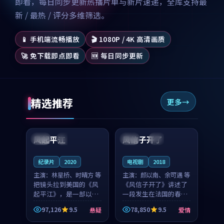
即看，每日同步更新热播片单与新片速递，全库支持最
新 / 最热 / 评分多维筛选。
📱 手机端流畅播放
🎬 1080P / 4K 高清画质
🚀 免下载即点即看
🆕 每日同步更新
精选推荐
更多
99:07
99:21
风起平江
风信子开了
美国
完结
法国
4K
纪录片
2020
电视剧
2018
主演：
林星桥、时晴方 等
主演：
颜以南、余可遇 等
把镜头拉到美国的《风
《风信子开了》讲述了
起平江》，是一部以时
一段发生在法国的春日
光记忆为底色的悬疑作
漫步故事。颜以南饰演
97,126
9.5
78,850
9.5
悬疑
爱情
品。林星桥和时晴方贡
的主角与余可遇的角色
99:53
99:32
献了2020年颇受关注的
因一场意外卷入更深的