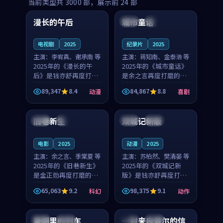
99:16
99:52
当前类型共
3000
部，展示前
24
部
漫长的午后
城市童话
中国
高分
美国
院线
电视剧
2025
纪录片
2025
主演：
李宥真、谢承南 等
主演：
蒋知南、金泰浩 等
2025年的《漫长的午
2025年的《城市童话》
后》是钱亦舒再度打磨
是余之言再度打磨的喜
的动漫佳作。中国大陆
剧佳作。美国的取景与
89,347
8.4
84,867
8.8
动漫
喜剧
的取景与海岛日常的氛
历史战争的氛围相互成
99:04
99:40
围相互成就，李宥真与
就，蒋知南与金泰浩的
谢承南的对手戏自然克
对手戏自然克制，让整
旧巷新生
双城记新版
英国
完结
中国
独播
制，让整部影片在悬念
部影片在悬念与温度
与...
之...
电影
2025
动漫
2025
主演：
余之言、季棠夏 等
主演：
苏柏然、樊清晏 等
2025年的《旧巷新生》
2025年的《双城记新
是金正勋再度打磨的科
版》是钱亦舒再度打磨
幻佳作。英国的取景与
的动作佳作。中国大陆
65,063
9.2
98,375
9.1
科幻
动作
雨夜物语的氛围相互成
的取景与沙漠探险的氛
99:24
99:36
就，余之言与季棠夏的
围相互成就，苏柏然与
对手戏自然克制，让整
樊清晏的对手戏自然克
暑期里的列车
一封来自首尔的信
中国
杜比
韩国
热播
部影片在悬念与温度
制，让整部影片在悬念