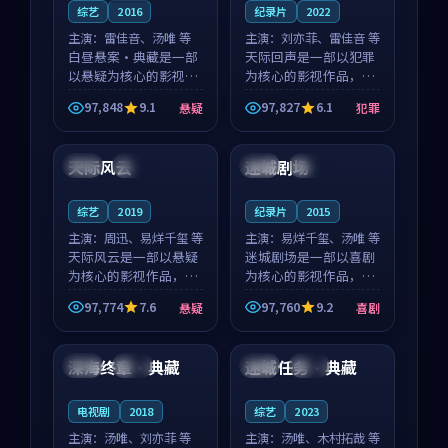
综艺
2016
纪录片
2022
主演：
雷佳音、汤唯 等
主演：
刘亦菲、雷佳音 等
白昼悬案·典藏是一部
天际回声是一部以犯罪
以悬疑为核心的影视作
为核心的影视作品，围
品，围绕危机、反转与
绕危机、反转与人物成
97,848
9.1
97,827
6.1
悬疑
犯罪
人物成长展开，整体节
长展开，整体节奏紧
99:46
95:41
奏紧凑，值得推荐观
凑，值得推荐观看。
看。
天际风云
迷城剧场
英国
院线
英国
高分
综艺
2019
纪录片
2015
主演：
周迅、易烊千玺 等
主演：
易烊千玺、汤唯 等
天际风云是一部以悬疑
迷城剧场是一部以喜剧
为核心的影视作品，围
为核心的影视作品，围
绕危机、反转与人物成
绕危机、反转与人物成
97,774
7.6
97,760
9.2
悬疑
喜剧
长展开，整体节奏紧
长展开，整体节奏紧
99:15
99:10
凑，值得推荐观看。
凑，值得推荐观看。
深海终章·典藏
迷城任务·典藏
泰国
院线
法国
高分
电视剧
2018
综艺
2023
主演：
汤唯、刘亦菲 等
主演：
汤唯、木村拓哉 等