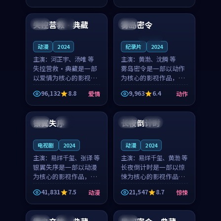
99:55
99:12
奏紧凑，值得推荐观
奏紧凑，值得推荐观
看。
看。
失控营救·典藏
雾岛密令
美国
独播
日本
连载中
动漫
2024
纪录片
2024
主演：
河正宇、汤唯 等
主演：
黄渤、沈腾 等
失控营救·典藏是一部
雾岛密令是一部以动作
以爱情为核心的影视作
为核心的影视作品，围
品，围绕危机、反转与
绕危机、反转与人物成
96,132
8.8
9,963
6.4
爱情
动作
人物成长展开，整体节
长展开，整体节奏紧
99:57
99:06
奏紧凑，值得推荐观
凑，值得推荐观看。
看。
银翼失序
长夜倒计时
泰国
杜比
美国
杜比
电视剧
2024
动漫
2024
主演：
易烊千玺、张译 等
主演：
易烊千玺、黄渤 等
银翼失序是一部以动漫
长夜倒计时是一部以惊
为核心的影视作品，围
悚为核心的影视作品，
绕危机、反转与人物成
围绕危机、反转与人物
41,831
7.5
21,547
8.7
动漫
惊悚
长展开，整体节奏紧
成长展开，整体节奏紧
99:37
91:18
凑，值得推荐观看。
凑，值得推荐观看。
英国
独播
泰国