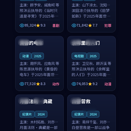
主演：
顾予安、戚南柯 等
主演：
山下凉太、沈知韵
邢沐云执导的《当时只
等
滨田凉介执导的《旧梦
道是寻常》于2025年面
如新》于2025年面世，
世，泰国的城市气质与
中国台湾的城市气质与
95,324
9.3
71,842
7.7
喜剧
犯罪
母女情深的人物心境共
异国相遇的人物心境共
99:20
99:56
同构筑了影片基调。顾
同构筑了影片基调。山
予安、戚南柯用细腻的
下凉太、沈知韵用细腻
黄昏的电车
余晖里的人们
日本
4K
泰国
完结
表演撑起整部喜剧电
的表演撑起整部犯罪
影...
电...
动漫
2025
电视剧
2025
主演：
周怀风、应南风 等
主演：
卫见秋、顾沂溪 等
陈思源执导的《黄昏的
邢沐云执导的《余晖里
电车》于2025年面世，
的人们》于2025年面
日本的城市气质与渔村
世，泰国的城市气质与
77,528
8.3
74,053
9.2
动作
动漫
故事的人物心境共同构
小镇生活的人物心境共
99:41
92:58
筑了影片基调。周怀
同构筑了影片基调。卫
风、应南风用细腻的表
见秋、顾沂溪用细腻的
月面法则·典藏
白昼营救
中国
独播
日本
演撑起整部动作电影，
表演撑起整部动漫电
剧...
影，...
连载中
纪录片
2024
纪录片
2024
主演：
木村拓哉、刘亦菲
主演：
易烊千玺、刘亦菲
等
月面法则·典藏是一部
等
白昼营救是一部以战争