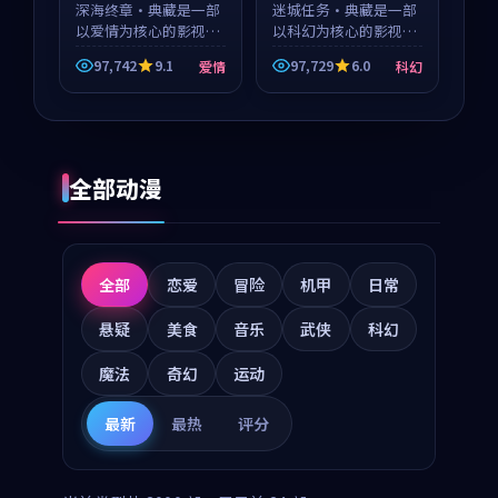
深海终章·典藏是一部
迷城任务·典藏是一部
以爱情为核心的影视作
以科幻为核心的影视作
品，围绕危机、反转与
品，围绕危机、反转与
97,742
9.1
97,729
6.0
爱情
科幻
人物成长展开，整体节
人物成长展开，整体节
奏紧凑，值得推荐观
奏紧凑，值得推荐观
看。
看。
全部动漫
全部
恋爱
冒险
机甲
日常
悬疑
美食
音乐
武侠
科幻
魔法
奇幻
运动
最新
最热
评分