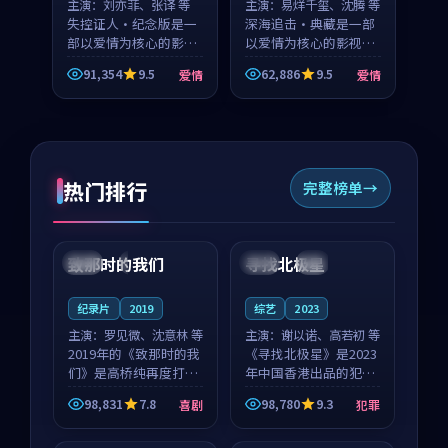
主演：
刘亦菲、张译 等
主演：
易烊千玺、沈腾 等
失控证人·纪念版是一
深海追击·典藏是一部
部以爱情为核心的影视
以爱情为核心的影视作
作品，围绕危机、反转
品，围绕危机、反转与
91,354
9.5
62,886
9.5
爱情
爱情
与人物成长展开，整体
人物成长展开，整体节
节奏紧凑，值得推荐观
奏紧凑，值得推荐观
看。
看。
热门排行
完整榜单
99:22
99:18
致那时的我们
寻找北极星
中国
4K
中国
4K
纪录片
2019
综艺
2023
主演：
罗见微、沈意林 等
主演：
谢以诺、高若初 等
2019年的《致那时的我
《寻找北极星》是2023
们》是高桥纯再度打磨
年中国香港出品的犯罪
的喜剧佳作。中国大陆
新作，主创团队希望用
98,831
7.8
98,780
9.3
喜剧
犯罪
的取景与都市寓言的氛
公路冒险的故事让观众
99:44
99:40
围相互成就，罗见微与
停下来想一想。谢以诺